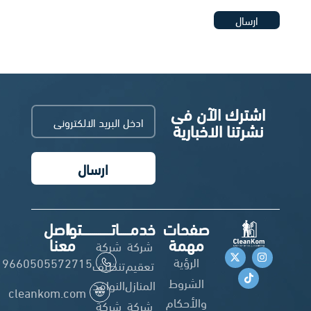
ارسال
اشترك الآن فى
نشرتنا الاخبارية
ارسال
صفحات
خدمـــــاتــــــــــــــنـــا
تواصل
مهمة
معنا
شركة
شركة
الرؤية
9660505572715
تعقيم
تنظيف
الشروط
المنازل
النوافذ
cleankom.com
والأحكام
شركة
شركة